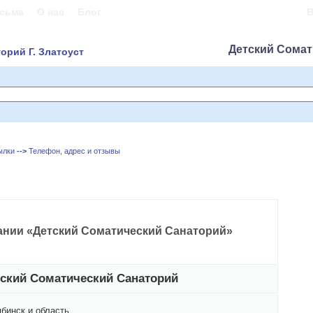
сьма
О нас
Блог
В
Детский Сомат
орий Г. Златоуст
ылки
-->
Телефон, адрес и отзывы
нии «Детский Соматический Санаторий»
ский Соматический Санаторий
бинск и область