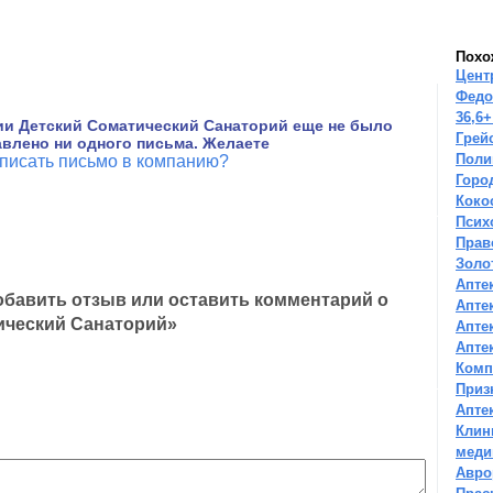
Похо
Цент
Федо
36,6+
ии Детский Соматический Санаторий еще не было
Грей
влено ни одного письма. Желаете
Поли
писать письмо в компанию?
Горо
Коко
Псих
Прав
Золо
Апте
бавить отзыв или оставить комментарий о
Апте
ический Санаторий»
Апте
Апте
Комп
Приз
Апте
Клин
меди
Авро