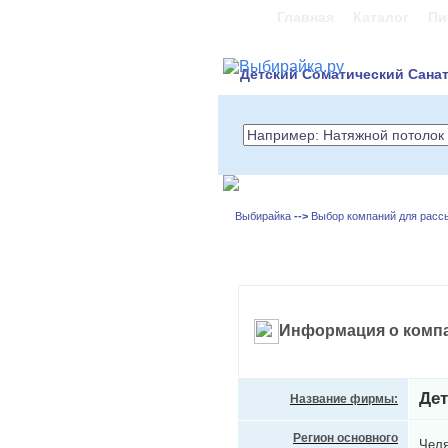
Главная
Каталог
Пи
Детский Соматический Санат
Выбирайка
-->
Выбор компаний для расс
Информация о компа
Дет
Название фирмы:
Регион основного
Челя