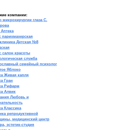
жие компании:
р микрохирургии глаза С.
рова
 Аптека
с парихмахерская
клиника Детская №8
дская
с салон красоты
ологическая служба
ославный семейный психолог
тое Яблоко
ка Живая капля
ка Гран
ка Рифарм
ка Алвик
ания Любовь и
нательность
ка Классика
ика репродуктивной
цины, медицинский центр
ра, эстетик-студия