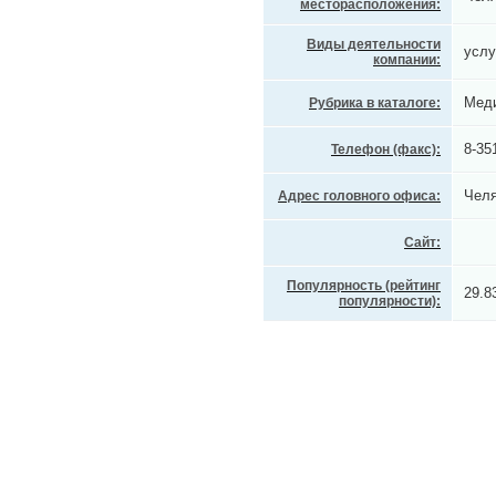
месторасположения:
Виды деятельности
услу
компании:
Меди
Рубрика в каталоге:
8-35
Телефон (факс):
Челя
Адрес головного офиса:
Сайт:
Популярность (рейтинг
29.8
популярности):