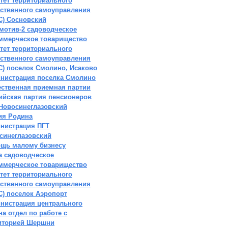
тет территориального
ственного самоуправления
С) Сосновский
мотив-2 садоводческое
ммерческое товарищество
тет территориального
ственного самоуправления
С) поселок Смолино, Исаково
нистрация поселка Смолино
ственная приемная партии
ийская партия пенсионеров
 Новосинеглазовский
ия Родина
нистрация ПГТ
синеглазовский
щь малому бизнесу
а садоводческое
ммерческое товарищество
тет территориального
ственного самоуправления
С) поселок Аэропорт
нистрация центрального
на отдел по работе с
иторией Шершни