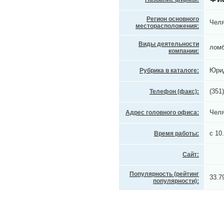
Регион основного
Челя
месторасположения:
Виды деятельности
лом
компании:
Юрид
Рубрика в каталоге:
(351
Телефон (факс):
Челя
Адрес головного офиса:
с 10
Время работы:
Сайт:
Популярность (рейтинг
33.7
популярности):