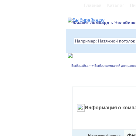
Главная
Каталог
Пи
Фианит ломбард г. Челябинс
Выбирайка
-->
Выбор компаний для расс
Информация о комп
Фи
Название фирмы: