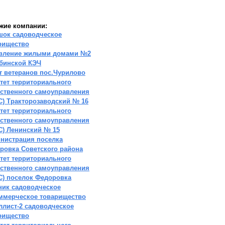
жие компании:
шок садоводческое
рищество
вление жилыми домами №2
бинской КЭЧ
т ветеранов пос.Чурилово
тет территориального
ственного самоуправления
С) Тракторозаводский № 16
тет территориального
ственного самоуправления
С) Ленинский № 15
нистрация поселка
ровка Советского района
тет территориального
ственного самоуправления
С) поселок Федоровка
ник садоводческое
ммерческое товарищество
ллист-2 садоводческое
рищество