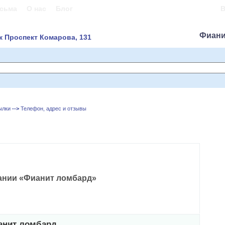
сьма
О нас
Блог
В
Фиани
к Проспект Комарова, 131
ылки
-->
Телефон, адрес и отзывы
ании «Фианит ломбард»
анит ломбард