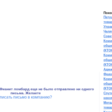
Похо
Пету
това
Упра
Челя
Сове
Коми
обще
(КТО
Коми
обще
(КТО
Адми
Федо
Коми
обще
(КТО
Фианит ломбард еще не было отправлено ни одного
письма. Желаете
Спут
писать письмо в компанию?
неко
Мета
това