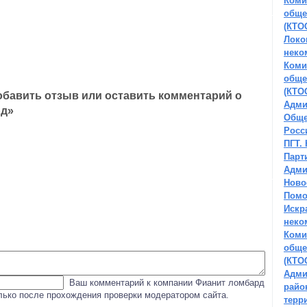
Коми
обще
(КТО
Локо
неко
Коми
обще
(КТО
бавить отзыв или оставить комментарий о
Адми
рд»
Обще
Росс
ПГТ.
Парт
Адми
Ново
Помо
Искр
неко
Коми
обще
(КТО
Адми
Ваш комментарий к компании Фианит ломбард
райо
олько после прохождения проверки модератором сайта.
терр