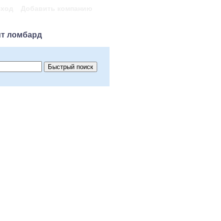
ход
Добавить компанию
т ломбард