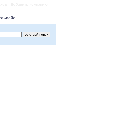
ход
Добавить компанию
ельвейс