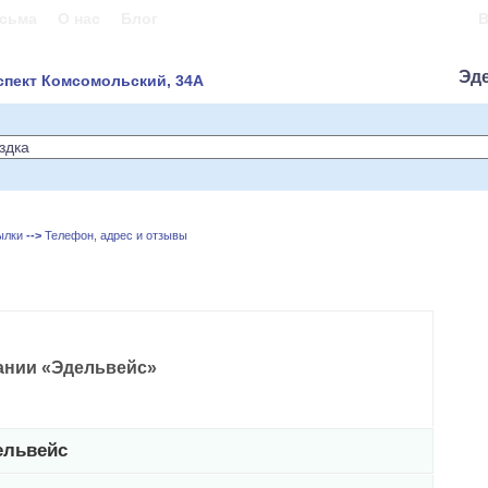
сьма
О нас
Блог
В
Эд
спект Комсомольский, 34А
ылки
-->
Телефон, адрес и отзывы
ании «Эдельвейс»
ельвейс