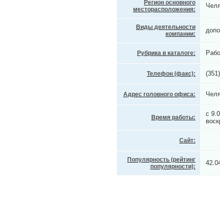
Регион основного
Челя
месторасположения:
Виды деятельности
допо
компании:
Рабо
Рубрика в каталоге:
(351
Телефон (факс):
Челя
Адрес головного офиса:
с 9.
Время работы:
воск
Сайт:
Популярность (рейтинг
42.0
популярности):