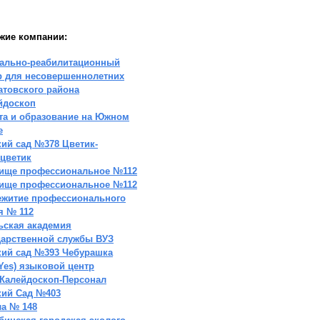
жие компании:
ально-реабилитационный
р для несовершеннолетних
атовского района
йдоскоп
та и образование на Южном
е
кий сад №378 Цветик-
цветик
ище профессиональное №112
ище профессиональное №112
житие профессионального
я № 112
ьская академия
дарственной службы ВУЗ
кий сад №393 Чебурашка
(Yes) языковой центр
Калейдоскоп-Персонал
кий Сад №403
а № 148