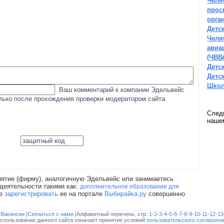
Челя
прос
орга
Детс
Челя
авиа
(ЧВВ
Детс
Детс
Школ
Ваш комментарий к компании Эдельвейс
олько после прохождения проверки модератором сайта.
След
наш
ятие (фирму), аналогичную Эдельвейс или занимаетесь
деятельности такими как:
дополнительное образование для
те
зарегистрировать
ее на портале
Выбирайка.ру
совершенно
|
Вакансии
|
Связаться с нами
|Алфавитный перечень, стр:
1
-
2
-
3
-
4
-
5
-
6
-
7
-
8
-
9
-
10
-
11
-
12
-
13
спользование данного сайта означает принятие условий
пользовательского соглашени