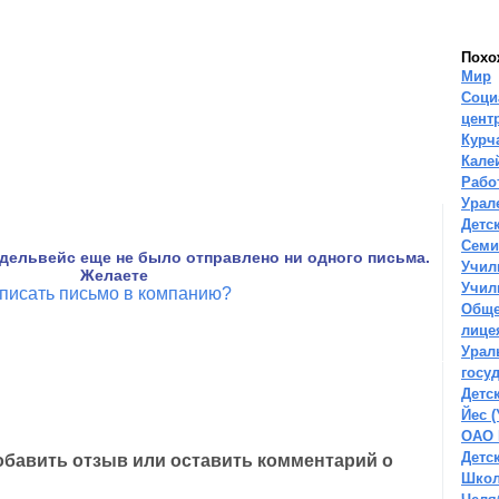
Похо
Мир
Соци
цент
Курч
Кале
Рабо
Урал
Детс
Семи
дельвейс еще не было отправлено ни одного письма.
Учил
Желаете
Учил
писать письмо в компанию?
Обще
лице
Урал
госу
Детс
Йес 
ОАО 
Детс
бавить отзыв или оставить комментарий о
Школ