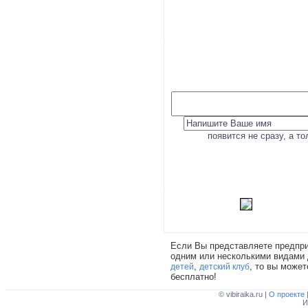
появится не сразу, а т
Если Вы представляете предпри
одним или несколькими видами 
,
, то вы може
детей
детский клуб
бесплатно!
© vibiraika.ru |
О проекте
И