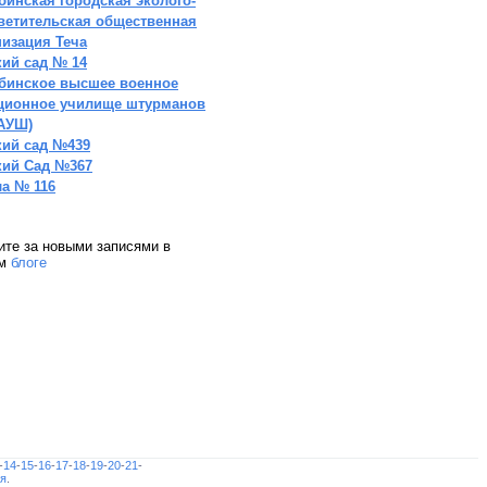
бинская городская эколого-
ветительская общественная
низация Теча
кий сад № 14
бинское высшее военное
ционное училище штурманов
АУШ)
кий сад №439
кий Сад №367
а № 116
ите за новыми записями в
ем
блоге
-
14
-
15
-
16
-
17
-
18
-
19
-
20
-
21
-
я
.