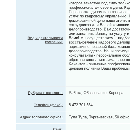
которое зачастую под силу тольк
профессионалам своего дела. Кад
Персонал» - динамично развивающ
услуг по кадровому управлению. 
демократичной цене наше агентст
сотрудников для Вашей компании
делопроизводство. Вам достаточн
или заполнить Заявку на услугу 
Вами! Мы осуществляем: - подбор
Виды деятельности
компании:
восстановление кадрового делопр
нормативно-правовой базы компан
делопроизводства. Наши преимущ
консультанты - персональное обсл
обратная связь - максимальное в
Клиентов - обширные профессиона
ценовая политика Ваши проблемы 
Работа, Образование, Карьера
Рубрика в каталоге:
8-472-701-564
Телефон (факс):
Тула Тула, Тургеневская, 50 офис
Адрес головного офиса:
Сайт: