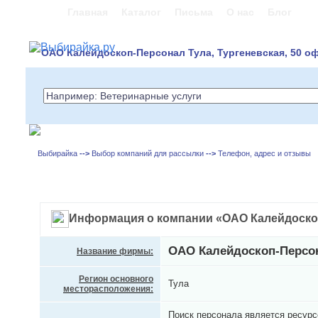
Главная
Каталог
Письма
О нас
Блог
ОАО Калейдоскоп-Персонал Тула, Тургеневская, 50 о
Выбирайка
-->
Выбор компаний для рассылки
-->
Телефон, адрес и отзывы
Информация о компании «ОАО Калейдоско
ОАО Калейдоскоп-Персо
Название фирмы:
Регион основного
Тула
месторасположения:
Поиск персонала является ресур