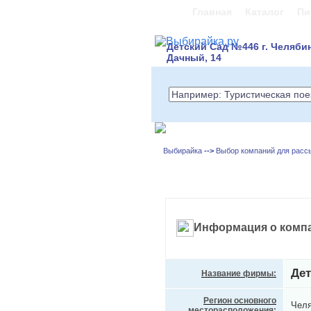
Главная
Каталог
Пи
Детский Сад №446 г. Челяби
Дачный, 14
Выбирайка
-->
Выбор компаний для расс
Информация о компа
Де
Название фирмы:
Регион основного
Челя
месторасположения: