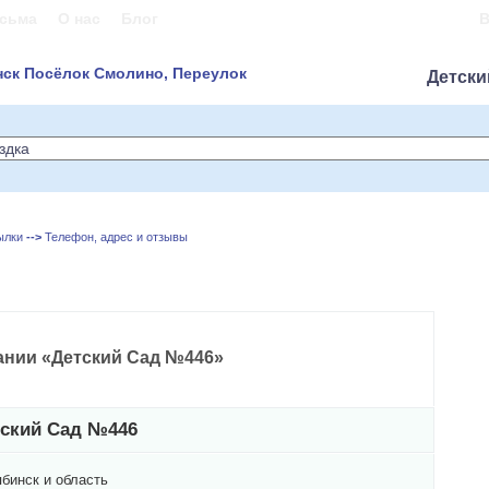
сьма
О нас
Блог
В
нск Посёлок Смолино, Переулок
Детски
ылки
-->
Телефон, адрес и отзывы
нии «Детский Сад №446»
тский Сад №446
бинск и область