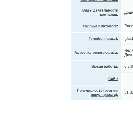
Виды деятельности
дошк
компании:
Рабо
Рубрика в каталоге:
(351
Телефон (факс):
Челя
Адрес головного офиса:
Дачн
с 7.
Время работы:
Сайт:
Популярность (рейтинг
31.8
популярности):