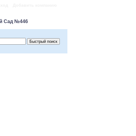
ход
Добавить компанию
й Сад №446