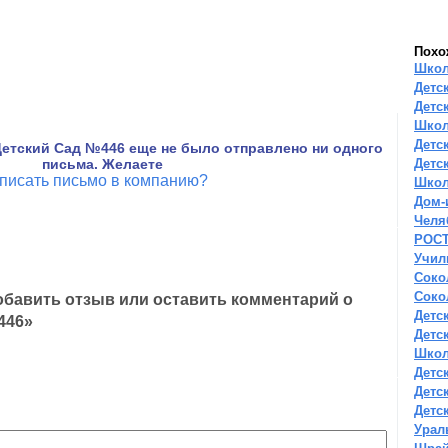
Похо
Школ
Детс
Детс
Школ
Детс
етский Сад №446 еще не было отправлено ни одного
письма. Желаете
Детс
писать письмо в компанию?
Школ
Дом-
Челя
РОС
Учил
Соко
Соко
бавить отзыв или оставить комментарий о
Детс
446»
Детс
Школ
Детс
Детс
Детс
Урал