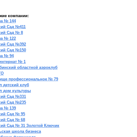
жие компании:
а № 144
кий Сад №411
кий Сад № 8
а № 122
кий Сад №392
кий Сад №150
а № 94
интернат № 1
бинский областной аэроклуб
ТО
ище профессиональное № 79
л детский клуб
л дом культуры
кий Сад №331
кий Сад №235
а № 139
кий Сад № 95
кий Сад № 68
кий Сад № 31 Золотой Ключик
ьская школа бизнеса