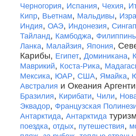
,
,
,
Черногория
Испания
Чехия
И
,
,
,
Кипр
Вьетнам
Мальдивы
Изр
,
,
,
Индия
ОАЭ
Индонезия
Синга
,
,
Тайланд
Камбоджа
Филиппин
,
,
, Се
Ланка
Малайзия
Япония
Карибы,
,
,
Египет
Доминикана
,
,
Маврикий
Коста-Рика
Мадагас
,
,
,
,
Мексика
ЮАР
США
Ямайка
и Океания Аргент
Австралия
,
,
,
Бразилия
Кирибати
Чили
Нов
,
Эквадор
Французская Полинез
,
туриз
Антарктида
Антарктида
,
,
,
поездка
отдых
путешествия
м
,
,