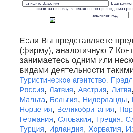
Ваш коммен
появится не сразу, а только после прохождения про
Если Вы представляете пре
(фирму), аналогичную 7 Кон
занимаетесь одним или нес
видами деятельности такими
.
Туристическое агентство
Предл
,
,
,
Россия
Латвия
Австрия
Литва
,
,
,
Мальта
Бельгия
Нидерланды
,
,
Норвегия
Великобритания
Пор
,
,
,
Германия
Словакия
Греция
С
,
,
,
Турция
Ирландия
Хорватия
И