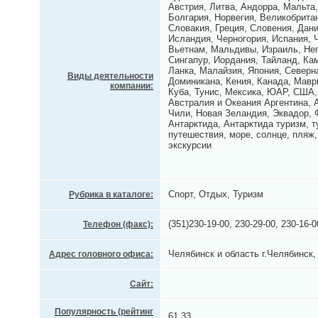
Австрия, Литва, Андорра, Мальта
Болгария, Норвегия, Великобритан
Словакия, Греция, Словения, Дани
Исландия, Черногория, Испания, Ч
Вьетнам, Мальдивы, Израиль, Не
Сингапур, Иордания, Тайланд, Ка
Ланка, Малайзия, Япония, Северн
Виды деятельности
Доминикана, Кения, Канада, Мавр
компании:
Куба, Тунис, Мексика, ЮАР, США,
Австралия и Океания Аргентина, 
Чили, Новая Зеландия, Эквадор, 
Антарктида, Антарктида туризм, т
путешествия, море, солнце, пляж,
экскурсии
Спорт, Отдых, Туризм
Рубрика в каталоге:
(351)230-19-00, 230-29-00, 230-16-0
Телефон (факс):
Челябинск и область г.Челябинск,
Адрес головного офиса:
Сайт:
Популярность (рейтинг
61.33