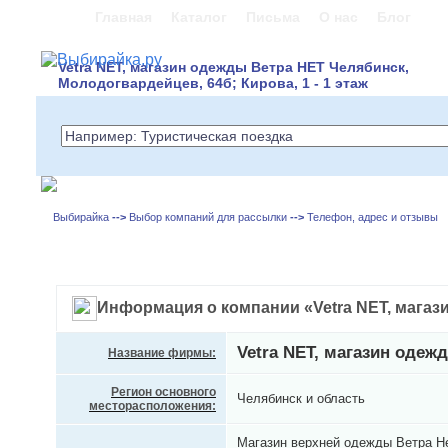
Главная
Каталог
Письма
О нас
Блог
Vetra NET, магазин одежды Ветра НЕТ Челябинск,
Молодогвардейцев, 64б; Кирова, 1 - 1 этаж
Выбирайка
-->
Выбор компаний для рассылки
-->
Телефон, адрес и отзывы
Информация о компании «Vetra NET, магаз
Vetra NET, магазин одеж
Название фирмы:
Регион основного
Челябинск и область
месторасположения:
Магазин верхней одежды Ветра Не