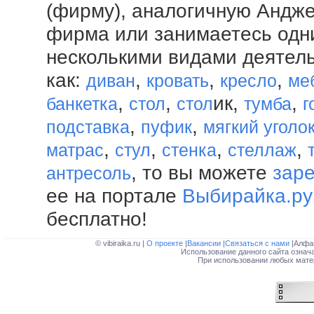
(фирму), аналогичную Андже
фирма или занимаетесь одн
несколькими видами деятел
как:
,
,
,
диван
кровать
кресло
ме
,
,
ик,
,
банкетка
стол
стол
тумба
г
,
,
подставка
пуфик
мягкий уголо
,
,
,
,
матрас
стул
стенка
стеллаж
, то вы можете
заре
антресоль
ее на портале
Выбирайка.ру
бесплатно!
© vibiraika.ru |
О проекте
|
Вакансии
|
Связаться с нами
|Алфа
Использование данного сайта означ
При использовании любых матер