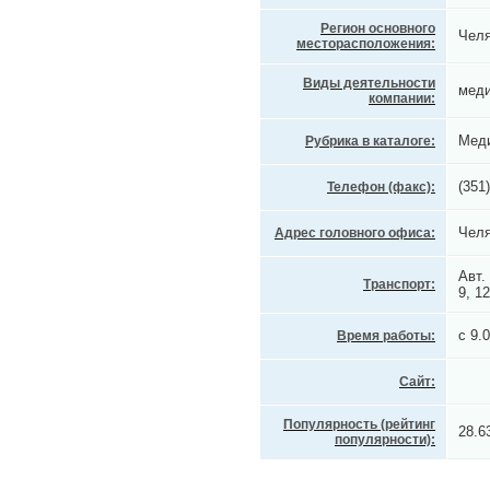
Регион основного
Челя
месторасположения:
Виды деятельности
меди
компании:
Меди
Рубрика в каталоге:
(351
Телефон (факс):
Челя
Адрес головного офиса:
Авт.
Транспорт:
9, 1
с 9.
Время работы:
Сайт:
Популярность (рейтинг
28.6
популярности):