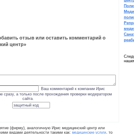
цент
Поли
Меди
поли
Репр
меди
Сана
бавить отзыв или оставить комментарий о
реаб
кий центр»
След
наш
Ваш комментарий к компании Ирис
не сразу, а только после прохождения проверки модератором
сайта.
ятие (фирму), аналогичную Ирис медицинский центр или
кими видами деятельности такими как:
, то
медицинские услуги