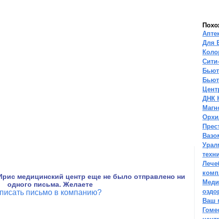
Похо
Апте
Для 
Коло
Сити
Бьют
Бьют
Цент
ДНК 
Магн
Орхи
Прес
Вазо
Урал
техн
Лече
комп
Ирис медицинский центр еще не было отправлено ни
Меди
одного письма. Желаете
оздо
писать письмо в компанию?
Ваш 
Гоме