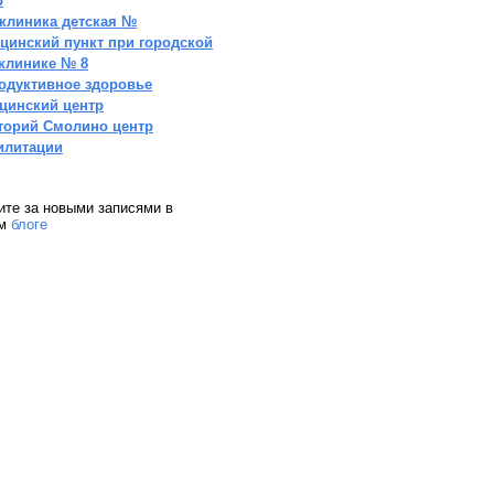
р
клиника детская №
цинский пункт при городской
клинике № 8
одуктивное здоровье
цинский центр
торий Смолино центр
илитации
ите за новыми записями в
ем
блоге