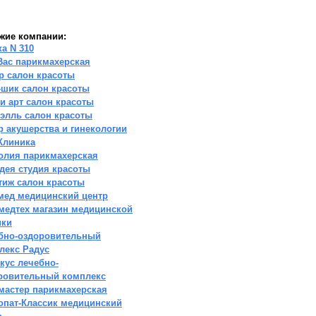
жие компании:
ка N 310
Вас парикмахерская
р салон красоты
-шик салон красоты
и арт салон красоты
элль салон красоты
р акушерства и гинекологии
Клиника
олия парикмахерская
дея студия красоты
тиж салон красоты
мед медицинский центр
медтех магазин медицинской
ики
бно-оздоровительный
лекс Радус
кус лечебно-
ровительный комплекс
мастер парикмахерская
опат-Классик медицинский