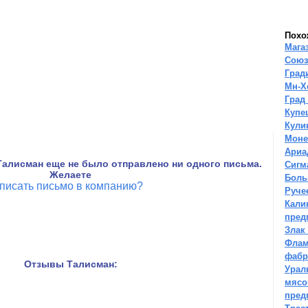
Похо
Мага
Союз
Град
Мн-Х
Град
Купе
Кули
Моне
Ариа
алисман еще не было отправлено ни одного письма.
Сигм
Желаете
Боль
писать письмо в компанию?
Руче
Кали
пред
Злак
Флам
фабр
Отзывы Талисман:
Урал
мясо
пред