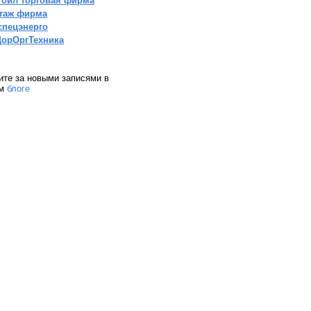
тойл торговая фирма
таж фирма
спецэнерго
орОргТехника
ите за новыми записями в
ем
блоге