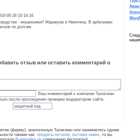
Трас
Аван
Агро
10-05-28 10:14:16
ЖелД
оводстве - мошенники!! Маракуев и Никитина. В арбитраже
исков по долгам.
След
наш
бавить отзыв или оставить комментарий о
Ваш комментарий к компании Талисман
олько после прохождения проверки модератором сайта.
ятие (фирму), аналогичную Талисман или занимаетесь одним
ьности такими как:
,
, то вы
продукты питания
бытовая химия
портале
Выбирайка.ру
совершенно бесплатно!