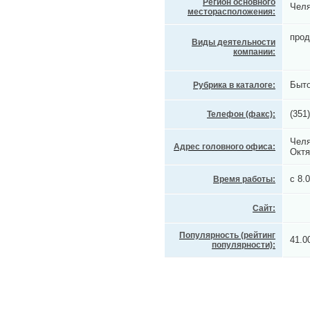
Регион основного
Челя
месторасположения:
прод
Виды деятельности
компании:
Быто
Рубрика в каталоге:
(351
Телефон (факс):
Челя
Адрес головного офиса:
Октя
с 8.
Время работы:
Сайт:
Популярность (рейтинг
41.0
популярности):