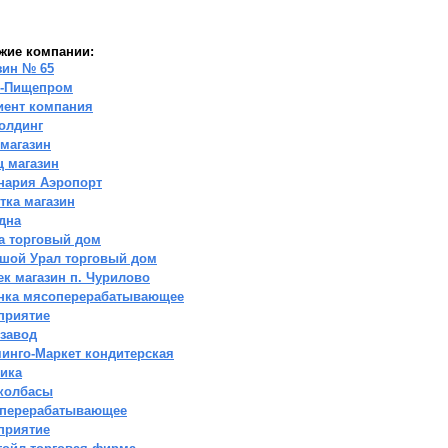
жие компании:
зин № 65
-Пищепром
иент компания
олдинг
 магазин
ц магазин
нария Аэропорт
тка магазин
дна
а торговый дом
шой Урал торговый дом
ек магазин п. Чурилово
нка мясоперерабатывающее
приятие
 завод
инго-Маркет кондитерская
ика
колбасы
перерабатывающее
приятие