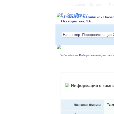
Главная
Каталог
Пи
Талисман г. Челябинск Посе
Октябрьская, 2А
Выбирайка
-->
Выбор компаний для расс
Информация о комп
Та
Название фирмы: