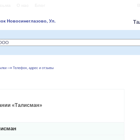
сьма
О нас
Блог
В
лок Новосинеглазово, Ул.
Та
ылки
-->
Телефон, адрес и отзывы
ании «Талисман»
лисман