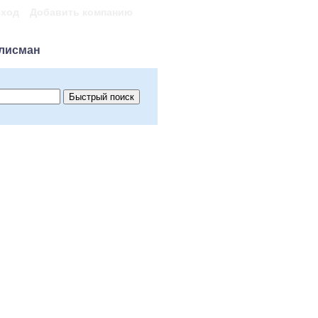
ход
Добавить компанию
лисман