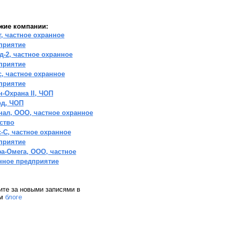
жие компании:
г, частное охранное
приятие
д-2, частное охранное
приятие
с, частное охранное
приятие
н-Охрана II, ЧОП
рд, ЧОП
нал, ООО, частное охранное
тство
с-С, частное охранное
приятие
а-Омега, ООО, частное
нное предприятие
ите за новыми записями в
ем
блоге