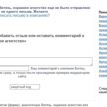
Витязь, охранное агентство еще не было отправлено
ни одного письма. Желаете
Похо
писать письмо в компанию?
Варя
пред
Бояр
пред
Атла
бавить отзыв или оставить комментарий о
пред
ое агентство»
Ассо
Асга
Арсе
аген
Аргу
пред
Ваш комментарий к компании Витязь,
Альф
не сразу, а только после прохождения проверки модератором
охра
сайта.
След
наш
ятие (фирму), аналогичную Витязь, охранное агентство или