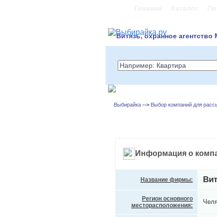
Главная
Каталог
Пи
Витязь, охранное агентство
Выбирайка
-->
Выбор компаний для расс
Информация о компа
Вит
Название фирмы:
Регион основного
Челя
месторасположения: