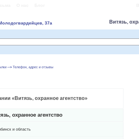
сьма
О нас
Блог
В
Витязь, охр
 Молодогвардейцев, 37а
ылки
-->
Телефон, адрес и отзывы
нии «Витязь, охранное агентство»
язь, охранное агентство
бинск и область