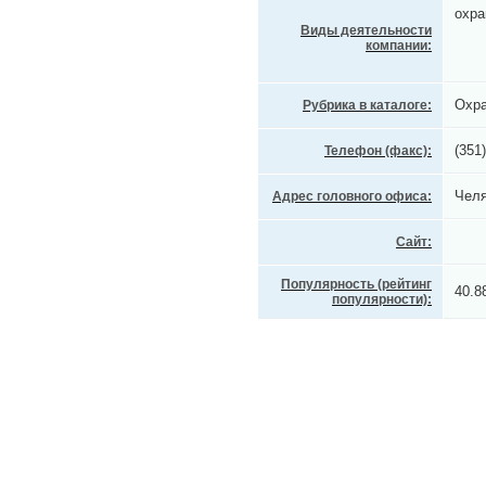
охра
Виды деятельности
компании:
Охра
Рубрика в каталоге:
(351
Телефон (факс):
Челя
Адрес головного офиса:
Сайт:
Популярность (рейтинг
40.8
популярности):