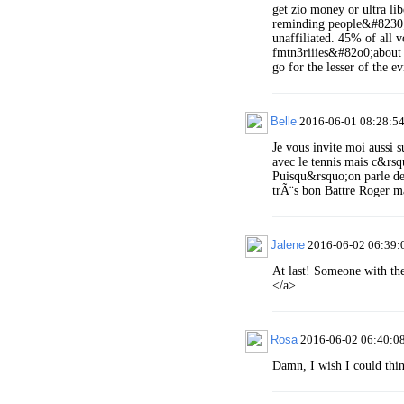
get zio money or ultra lib
reminding people&#8230;.4
unaffiliated. 45% of all 
fmtn3riiies&#82o0;about 
go for the lesser of the ev
Belle
2016-06-01 08:28:5
Je vous invite moi aussi 
avec le tennis mais c&rsq
Puisqu&rsquo;on parle de 
trÃ¨s bon Battre Roger mai
Jalene
2016-06-02 06:39:
At last! Someone with th
</a>
Rosa
2016-06-02 06:40:0
Damn, I wish I could thin