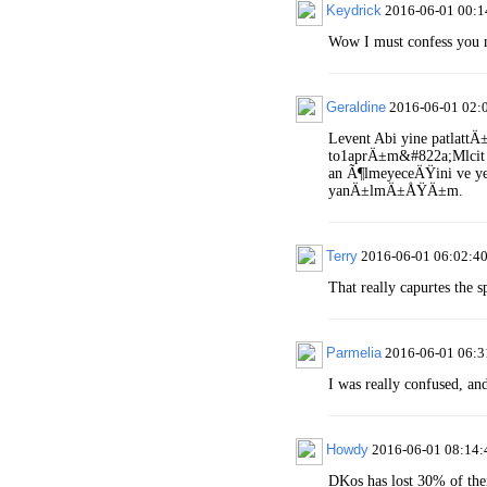
Keydrick
2016-06-01 00:1
Wow I must confess you m
Geraldine
2016-06-01 02:
Levent Abi yine patlatt
to1aprÄ±m&#822a;Mlcit 
an Ã¶lmeyeceÄŸini ve 
yanÄ±lmÄ±ÅŸÄ±m.
Terry
2016-06-01 06:02:4
That really capurtes the sp
Parmelia
2016-06-01 06:3
I was really confused, an
Howdy
2016-06-01 08:14:
DKos has lost 30% of the