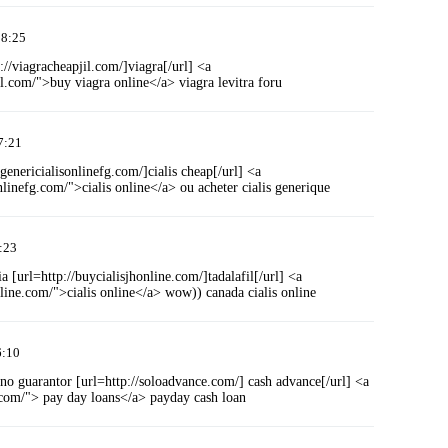
28:25
://viagracheapjil.com/]viagra[/url] <a
il.com/">buy viagra online</a> viagra levitra foru
7:21
/genericialisonlinefg.com/]cialis cheap[/url] <a
nlinefg.com/">cialis online</a> ou acheter cialis generique
:23
ia [url=http://buycialisjhonline.com/]tadalafil[/url] <a
nline.com/">cialis online</a> wow)) canada cialis online
6:10
no guarantor [url=http://soloadvance.com/] cash advance[/url] <a
.com/"> pay day loans</a> payday cash loan