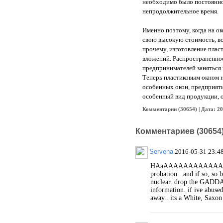
необходимо было постоянно 
непродолжительное время.
Именно поэтому, когда на о
свою высокую стоимость, в
прочему, изготовление плас
вложений. Распространеннос
предпринимателей заняться 
Теперь пластиковым окном н
особенных окон, предприят
особенный вид продукции, о
Комментарии (30654) | Дата: 20
Комментариев (30654)
Servena
2016-05-31 23:4
HAaAAAAAAAAAAAAhahah
probation.. and if so, so b
nuclear. drop the GADDAM 
information. if ive abused
away.. its a White, Saxon