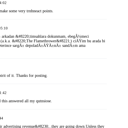
4:02
ake some very trnhneact points.
05:10
Ä± arkadan &#8220;timsahlara dokunmam, ebegÃ¼meci
(a.k.a. &#8220;The Flamethrower&#8221;) ciÄŸim bu arada bi
yeterince sargÄ± depoladÄ±ÄŸÄ±nÄ± sandÄ±m ama
0
irit of it. Thanks for posting.
1:42
d this answered all my qutnsiose.
44
ir advertising revenue&#8230;..they are going down.Unless they