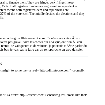
eral to finance them.They are fringe, very fringe.I keep
5% of all registered voters are registered independent or
voters means both registered dem and republicans are
27% of the vote each.The middle decides the elections and they
ils.
4
sur mon blog: le fllatsievoutnt.com. Ca n&rsquo;a rien Ã voir
uo;est pas grave : vive les choses qui n&rsquo;ont rien Ã voir.
tennis, de vainqueurs et de vaincus, je pourrais mÃªme parler du
s bon je vais pas le faire car on se rapproche un trop du sujet.
02
e insight to solve the <a href="http://dhtmtecwo.com">promelb!
8
k of <a href="http://ctrvzvt.com">sonehtimg</a> smart like that!