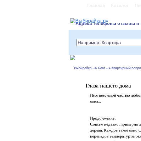
Главная
Каталог
Пи
Адреса телефоны отзывы и 
Выбирайка
-->
Блог
-->
Квартирный вопр
Глаза нашего дома
Неотъемлемой частью любог
окна...
Продолжение:
Совсем недавно, примерно л
дерева. Каждое такое окно 
перепадов температур за окн