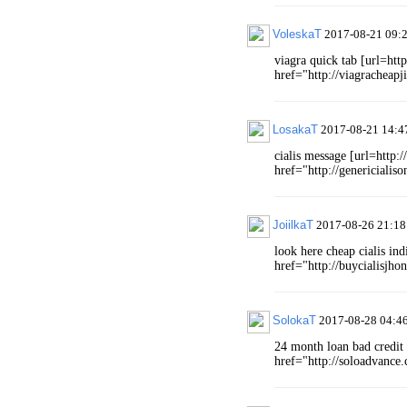
VoleskaT
2017-08-21 09:
viagra quick tab [url=http
href="http://viagracheapj
LosakaT
2017-08-21 14:4
cialis message [url=http:/
href="http://genericialiso
JoiilkaT
2017-08-26 21:18
look here cheap cialis ind
href="http://buycialisjho
SolokaT
2017-08-28 04:4
24 month loan bad credit 
href="http://soloadvance