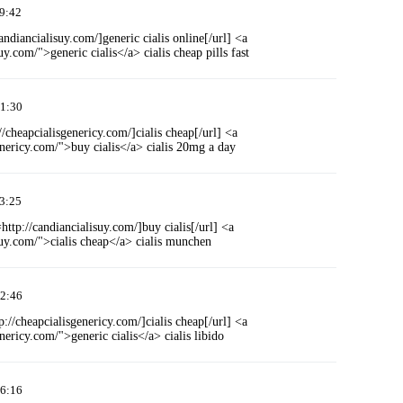
9:42
candiancialisuy.com/]generic cialis online[/url] <a
uy.com/">generic cialis</a> cialis cheap pills fast
1:30
://cheapcialisgenericy.com/]cialis cheap[/url] <a
enericy.com/">buy cialis</a> cialis 20mg a day
3:25
=http://candiancialisuy.com/]buy cialis[/url] <a
suy.com/">cialis cheap</a> cialis munchen
2:46
tp://cheapcialisgenericy.com/]cialis cheap[/url] <a
nericy.com/">generic cialis</a> cialis libido
6:16