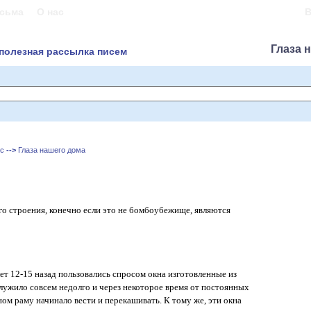
Блог
сьма
О нас
В
Глаза 
полезная рассылка писем
ос
-->
Глаза нашего дома
о строения, конечно если это не бомбоубежище, являются
ет 12-15 назад пользовались спросом окна изготовленные из
служило совсем недолго и через некоторое время от постоянных
ом раму начинало вести и перекашивать. К тому же, эти окна