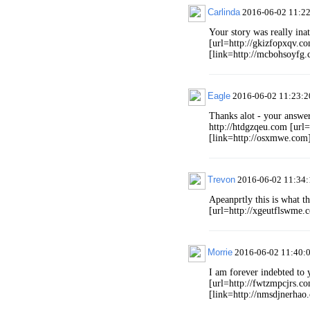
Carlinda
2016-06-02 11:2
Your story was really ina
[url=http://gkizfopxqv.c
[link=http://mcbohsoyfg
Eagle
2016-06-02 11:23:2
Thanks alot - your answer
http://htdgzqeu.com [url=
[link=http://osxmwe.com
Trevon
2016-06-02 11:34:
Apeanprtly this is what t
[url=http://xgeutflswme.
Morrie
2016-06-02 11:40:
I am forever indebted to 
[url=http://fwtzmpcjrs.c
[link=http://nmsdjnerhao