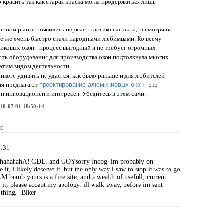
красить так как старая краска могла продержаться лишь
конном рынке появились первые пластиковые окна, несмотря на
се же очень быстро стали народными любимцами. Ко всему
тиковых окон - процесс выгодный и не требует огромных
ть оборудования для производства окон подтолкнула многих
этим видом деятельности.
икого удивить не удастся, как было раньше и для любителей
ия предлагают
проектирование алюминиевых окон
- это
н инновационен и интересен. Убедитесь в этом сами.
10-07-01 18:50:14
:
8:31
ahA! GDL, and GOYsorry Incog, im probably on
e it, i likely deserve it. but the only way i saw to stop it was to go
bomb.yours is a fine site, and a wealth of usefull, current
 it, please accept my apology. ill walk away, before im sent
 thing. -Biker