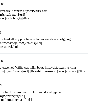
2:08
tvmfoire, thanks! http://stwbrrx.com
om]gkizfopxqv[/url]
.com]mcbohsoyfg[/link]
0
 solved all my problems after several days sturlgging
http://eafadjh.com]eafadjh[/url]
]osxmwe[/link]
16
he esteemed Willis was talkinbout. http://deiqpxtmrvf.com
com]xgeutflswme[/url] [link=http://exmksrcj.com]exmksrcj[/link]
03
you for this inrnomatifo. http://zrxkavitdgp.com
om]fwtzmpcjrs[/url]
.com]nmsdjnerhao[/link]