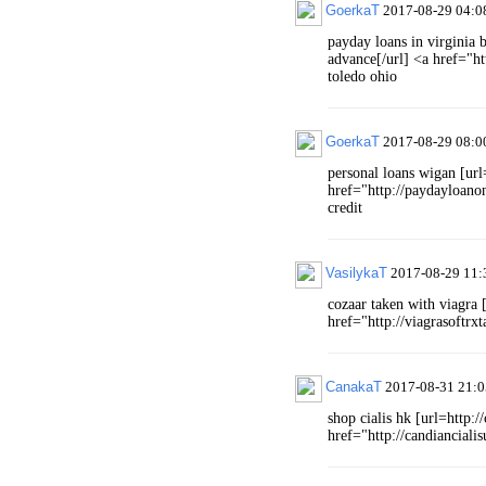
GoerkaT
2017-08-29 04:0
payday loans in virginia 
advance[/url] <a href="h
toledo ohio
GoerkaT
2017-08-29 08:0
personal loans wigan [ur
href="http://paydayloano
credit
VasilykaT
2017-08-29 11:
cozaar taken with viagra [
href="http://viagrasoftrx
CanakaT
2017-08-31 21:0
shop cialis hk [url=http:/
href="http://candianciali